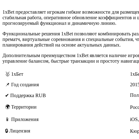
1xBet предоставляет игрокам гибкие возможности для размеще
стабильная работа, оперативное обновление коэффициентов и 
прогнозируемый функционал и динамичную линию.
Функциональные решения 1xBet позволяют комбинировать разли
прематч, виртуальные соревнования и специальные события, ч
планирования действий на основе актуальных данных.
Дополнительным преимуществом 1xBet является наличие игрово
управление балансом, быстрые транзакции и простоту навигации
🥇 1xБет
1xБ
📌 Год создания
201
Пол
✔ Поддержка RUB
🌍 Территории
Рос
📱 Приложения
iOS
🔒 Лицензия
Кюр