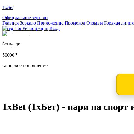
1x
Bet
Официальное зеркало
Главная
Зеркало
Приложение
Промокод
Отзывы
Горячая линия
Регистрация
Вход
бонус до
50000
₽
за первое пополнение
1xBet (1xБет) - пари на спорт
Скачать приложение
Казино 1хБет