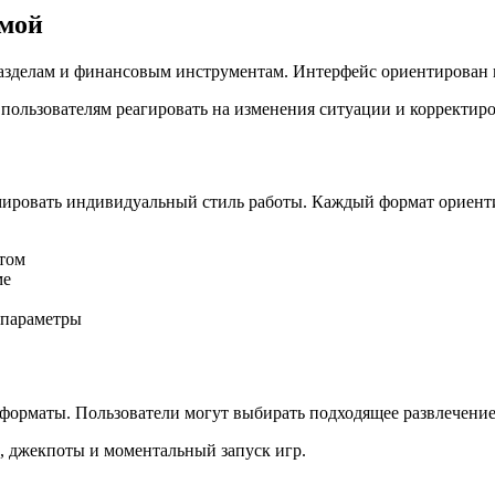
рмой
разделам и финансовым инструментам. Интерфейс ориентирован
пользователям реагировать на изменения ситуации и корректиро
рмировать индивидуальный стиль работы. Каждый формат ориент
том
ме
 параметры
ve-форматы. Пользователи могут выбирать подходящее развлечени
 джекпоты и моментальный запуск игр.