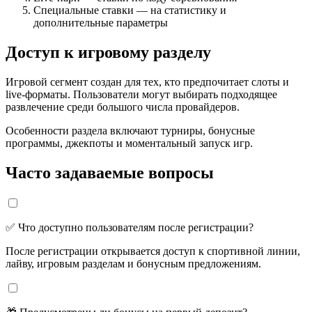
Специальные ставки — на статистику и
дополнительные параметры
Доступ к игровому разделу
Игровой сегмент создан для тех, кто предпочитает слоты и
live-форматы. Пользователи могут выбирать подходящее
развлечение среди большого числа провайдеров.
Особенности раздела включают турниры, бонусные
программы, джекпоты и моментальный запуск игр.
Часто задаваемые вопросы
✅ Что доступно пользователям после регистрации?
После регистрации открывается доступ к спортивной линии,
лайву, игровым разделам и бонусным предложениям.