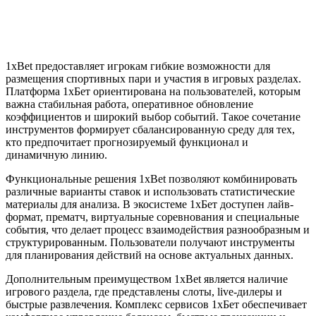
Скачать приложение
Казино 1хБет
1xBet предоставляет игрокам гибкие возможности для
размещения спортивных пари и участия в игровых разделах.
Платформа 1xБет ориентирована на пользователей, которым
важна стабильная работа, оперативное обновление
коэффициентов и широкий выбор событий. Такое сочетание
инструментов формирует сбалансированную среду для тех,
кто предпочитает прогнозируемый функционал и
динамичную линию.
Функциональные решения 1xBet позволяют комбинировать
различные варианты ставок и использовать статистические
материалы для анализа. В экосистеме 1xБет доступен лайв-
формат, прематч, виртуальные соревнования и специальные
события, что делает процесс взаимодействия разнообразным и
структурированным. Пользователи получают инструменты
для планирования действий на основе актуальных данных.
Дополнительным преимуществом 1xBet является наличие
игрового раздела, где представлены слоты, live-дилеры и
быстрые развлечения. Комплекс сервисов 1xБет обеспечивает