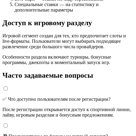
Специальные ставки — на статистику и
дополнительные параметры
Доступ к игровому разделу
Игровой сегмент создан для тех, кто предпочитает слоты и
live-форматы. Пользователи могут выбирать подходящее
развлечение среди большого числа провайдеров.
Особенности раздела включают турниры, бонусные
программы, джекпоты и моментальный запуск игр.
Часто задаваемые вопросы
✅ Что доступно пользователям после регистрации?
После регистрации открывается доступ к спортивной линии,
лайву, игровым разделам и бонусным предложениям.