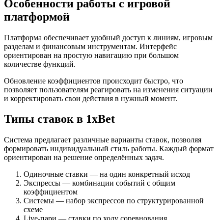
Особенности работы с игровой
платформой
Платформа обеспечивает удобный доступ к линиям, игровым
разделам и финансовым инструментам. Интерфейс
ориентирован на простую навигацию при большом
количестве функций.
Обновление коэффициентов происходит быстро, что
позволяет пользователям реагировать на изменения ситуации
и корректировать свои действия в нужный момент.
Типы ставок в 1xBet
Система предлагает различные варианты ставок, позволяя
формировать индивидуальный стиль работы. Каждый формат
ориентирован на решение определённых задач.
Одиночные ставки — на один конкретный исход
Экспрессы — комбинации событий с общим
коэффициентом
Системы — набор экспрессов по структурированной
схеме
Live-пари — ставки по ходу соревнования