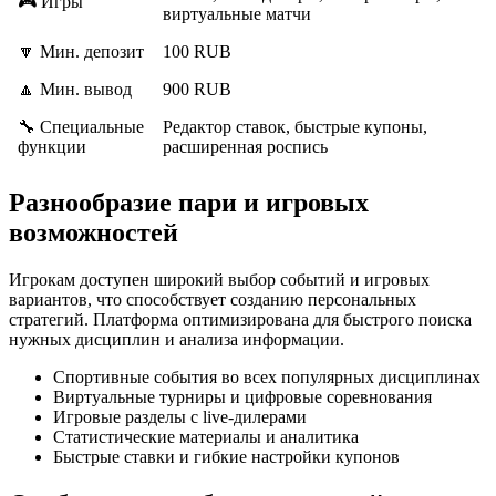
🎮 Игры
виртуальные матчи
🔽 Мин. депозит
100 RUB
🔼 Мин. вывод
900 RUB
🔧 Специальные
Редактор ставок, быстрые купоны,
функции
расширенная роспись
Разнообразие пари и игровых
возможностей
Игрокам доступен широкий выбор событий и игровых
вариантов, что способствует созданию персональных
стратегий. Платформа оптимизирована для быстрого поиска
нужных дисциплин и анализа информации.
Спортивные события во всех популярных дисциплинах
Виртуальные турниры и цифровые соревнования
Игровые разделы с live-дилерами
Статистические материалы и аналитика
Быстрые ставки и гибкие настройки купонов